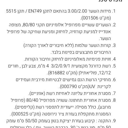
מידות השער 3.00/2.00 בהתאם לתקן EN749 / תקן 5515
(מק"ט 001506).
השערים עשויים מפרופיל אלומיניום תקני 80/80, מצופה
אנודייז למניעת קורוזיה, לחיזוק ומניעת שחיקה של פרופיל
השער.
קורות השער שלמות (ללא חיבורים לאורך הקורה)
החיבורים מתבצעים בפינות בלבד.
זוויות פנימיות מאלומיניום לחיזוק וחיבור הקורות.
רשת כדורגל מקצועית 3/2/0.9/1 4 מ"מ, צבע לבן , חורים
12/12, פוליאתילן (מק"ט 816882).
מחזיקי הרשת הנם גמישים לבטיחות מירבית ועמידים
לקרינת UV(מק"ט 000790).
מסגרת אחורית עליונה לאחיזת רשת (אוזניים).
מסגרת אחורית תחתונה עשויה מפרופיל 80/40 (פרופיל
מרובע), כולל מסילה ייעודית לתפסני רשת (קליפסים).
המסגרת מתקפלת בעזרת ציר נירוסטה (מק"ט 000525).
התקנה : קיבוע בעזרת יציקת בטון בעומק 50/50 ס"מ עומק
50 ס"מ. סוג בטון ב' 30. הרכבת השער עם / בלי שרוולים